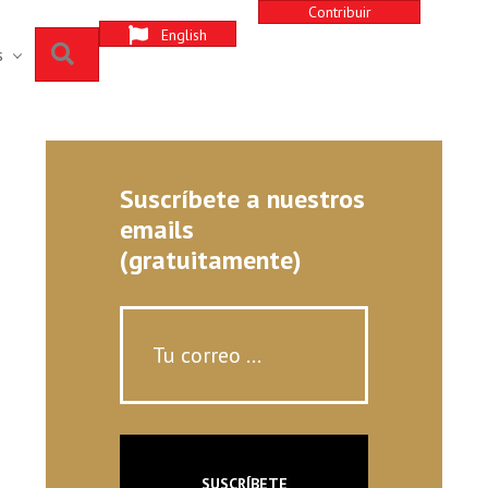
Contribuir
English
Buscar
s
Suscríbete a nuestros
emails
(gratuitamente)