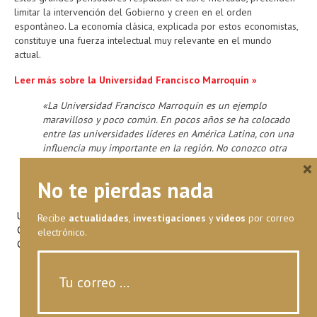
limitar la intervención del Gobierno y creen en el orden
espontáneo. La economía clásica, explicada por estos economistas,
constituye una fuerza intelectual muy relevante en el mundo
actual.
Leer más sobre la Universidad Francisco Marroquín »
«La Universidad Francisco Marroquín es un ejemplo
maravilloso y poco común. En pocos años se ha colocado
entre las universidades líderes en América Latina, con una
influencia muy importante en la región. No conozco otra
historia de éxito.»
--Milton Friedman.
×
No te pierdas nada
Universidad Francisco Marroquín
Recibe
actualidades
,
investigaciones
y
videos
por correo
Calle Manuel F. Ayau
, zona 10
electrónico.
(6 Calle final)
Guatemala, Guatemala 01010