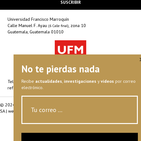
Universidad Francisco Marroquín
Calle Manuel F. Ayau
, zona 10
(6 Calle final)
Guatemala, Guatemala 01010
No te pierdas nada
Recibe
actualidades
,
investigaciones
y
videos
por correo
Teléfono: (+502) 2338-7960
electrónico.
reformwatch@ufm.edu
© 2024
Universidad Francisco Marroquín
|
CC: BY-NC-
SA
|
webmaster@ufm.edu