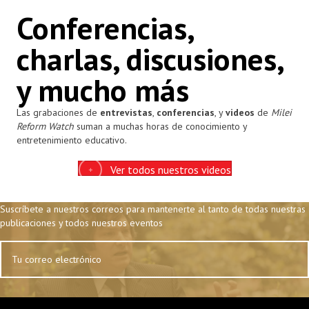
Conferencias,
charlas, discusiones,
y mucho más
Las grabaciones de
entrevistas
,
conferencias
, y
videos
de
Milei
Reform Watch
suman a muchas horas de conocimiento y
entretenimiento educativo.
Ver todos nuestros videos
Suscríbete a nuestros correos para mantenerte al tanto de todas nuestras
publicaciones y todos nuestros eventos