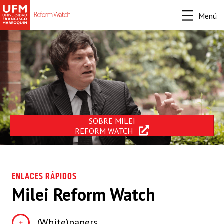
Menú
SOBRE MILEI
REFORM WATCH
ENLACES RÁPIDOS
Milei Reform Watch
(White)papers