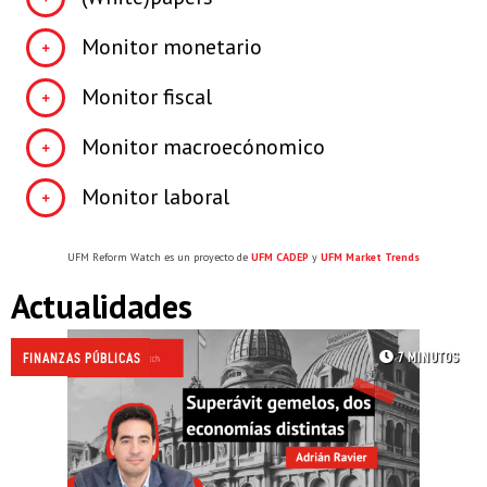
Monitor monetario
Monitor fiscal
Monitor macroecónomico
Monitor laboral
UFM Reform Watch es un proyecto de
UFM CADEP
y
UFM Market Trends
Actualidades
7 MINUTOS
/
FINANZAS PÚBLICAS