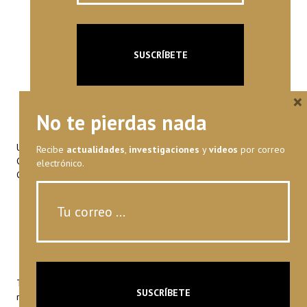
×
No te pierdas nada
Universidad Francisco Marroquín
Recibe
actualidades
,
investigaciones
y
videos
por correo
Calle Manuel F. Ayau
, zona 10
electrónico.
(6 Calle final)
Guatemala, Guatemala 01010
Teléfono: (+502) 2338-7960
reformwatch@ufm.edu